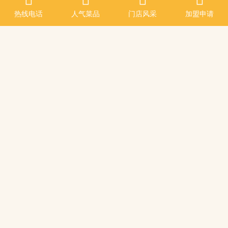
热线电话
热线电话
人气菜品
人气菜品
门店风采
门店风采
加盟申请
加盟申请
Copyright cqhula.com All rights reserved
版权所有：重庆新呼啦餐饮管理有限公司 版权所有
电话：19112803245
邮箱：2683822903@qq.com
公司联系地址:重庆江北区大石坝盘溪路21号附9号4-6
备案号： 渝ICP备160133321