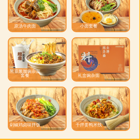
原汤牛肉面
小面套餐
黑豆浆加豌杂面
套餐
礼盒豌杂面
剁椒鸡卤味拌饭
干拌姜鸭米线