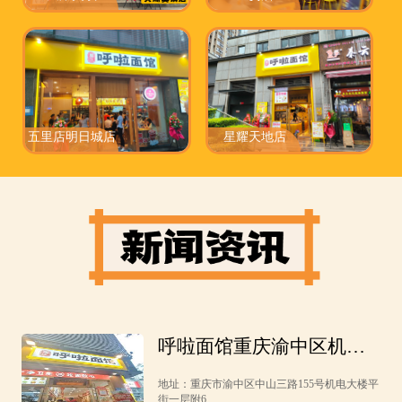
五里店明日城店
星耀天地店
呼啦面馆重庆渝中区机电
大楼店2月10日迎来火爆开
地址：重庆市渝中区中山三路155号机电大楼平
业啦！
街一层附6