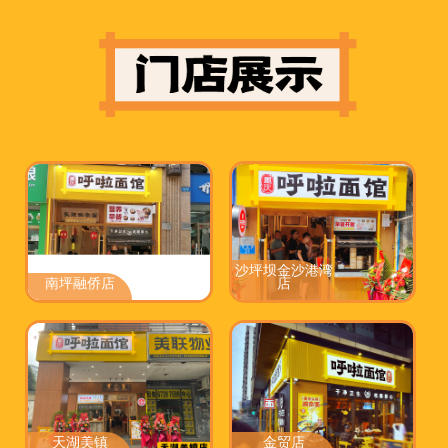
沙坪坝金沙港湾
南坪融侨店
店
天湖美镇
金贸店