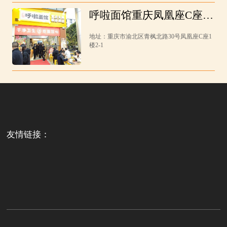
呼啦面馆重庆凤凰座C座店
12月18日迎来火爆开业
地址：重庆市渝北区青枫北路30号凤凰座C座1
啦！
楼2-1
友情链接：